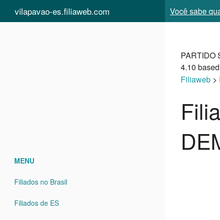
vilapavao-es.filiaweb.com
Você sabe qual
PARTIDO 
4.10
based
Filiaweb
>
Fil
DEM
MENU
Filiados no Brasil
Filiados de ES